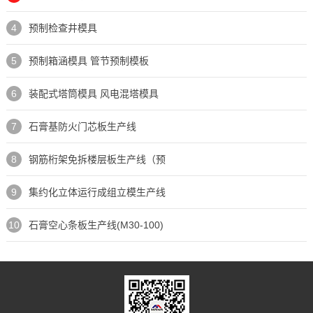
4
预制检查井模具
5
预制箱涵模具 管节预制模板
6
装配式塔筒模具 风电混塔模具
7
石膏基防火门芯板生产线
8
钢筋桁架免拆楼层板生产线（预
9
集约化立体运行成组立模生产线
10
石膏空心条板生产线(M30-100)