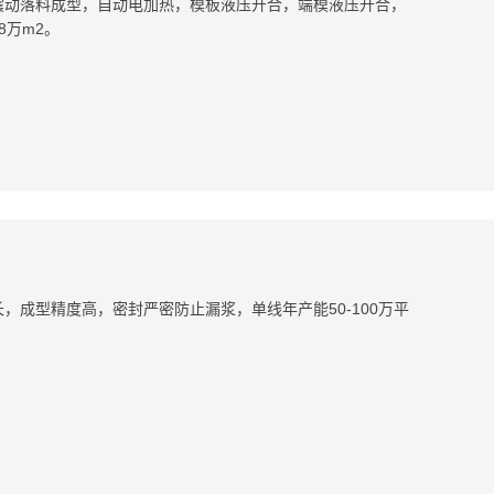
震动落料成型，自动电加热，模板液压开合，端模液压开合，
8万m2。
，成型精度高，密封严密防止漏浆，单线年产能50-100万平