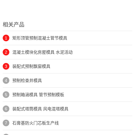
相关产品
1
矩形顶管预制混凝土管节模具
2
混凝土模块化房屋模具 水泥活动
3
装配式预制飘窗模具
4
预制检查井模具
5
预制箱涵模具 管节预制模板
6
装配式塔筒模具 风电混塔模具
7
石膏基防火门芯板生产线