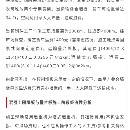
块墙板。同时采用17.5m货车装运，其荷载量35t，该货车一
次可堆放两个专用货架。当运输叠合墙板，货车可堆重量达
34.2t，空间利用率大大降低，造成浪费。
当预制件工厂与施工现场距离为200km，往返即400km。经
市场调查，确定货车运费1400元 (需考虑路况、施工地点等因
素共同确定运费)。运输叠合墙板，其运费[[1400/(12 X
11.4)]/400二0.0256元/m2km;运输实心墙板，运费二
[[1400/(6 X 11.4)]/400二0.0512元/m2km。
由此可看出，在预制墙板总厚度一定的情况下，每平方叠合墙
板每公里运费只有实心墙板的一半，大大降低了运输成本。
混凝土隔墙板与叠合板施工阶段经济性分析
施工现场常用起重机为塔式起重机，其租赁费用(不包含安
拆、进退场费用，也不包含操作工人的人工费)参考相关价格