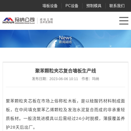
墙板设备
PC设备
预制模具
联系我们
聚苯颗粒夹芯复合墙板生产线
发布日期：2023-06-06 10:11 作者：玛纳
聚苯颗粒夹芯板在市场上俗称松木板，是以硅酸钙材料制成面
板，在中间填充聚苯乙烯颗粒及发泡水泥复合而成的非承重轻
质板材。一般浇筑进
模具
以后需经过24小时脱模，薄膜覆盖养
护28天后出厂。