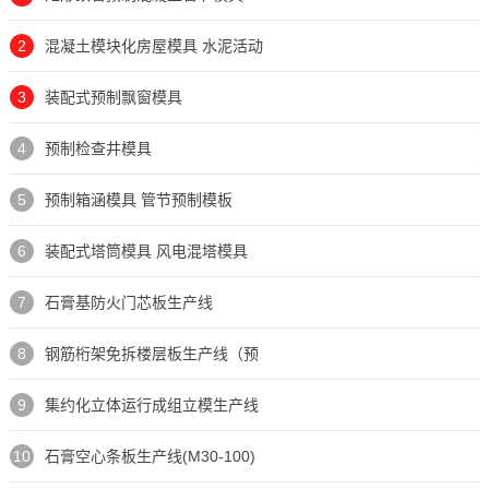
2
混凝土模块化房屋模具 水泥活动
3
装配式预制飘窗模具
4
预制检查井模具
5
预制箱涵模具 管节预制模板
6
装配式塔筒模具 风电混塔模具
7
石膏基防火门芯板生产线
8
钢筋桁架免拆楼层板生产线（预
9
集约化立体运行成组立模生产线
10
石膏空心条板生产线(M30-100)