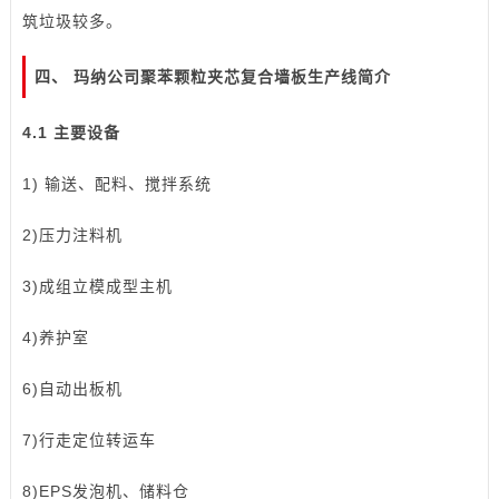
筑垃圾较多。
四、 玛纳公司聚苯颗粒夹芯
复合墙板生产线
简介
4.1 主要设备
1) 输送、配料、搅拌系统
2)压力注料机
3)成组立模成型主机
4)养护室
6)自动出板机
7)行走定位转运车
8)EPS发泡机、储料仓