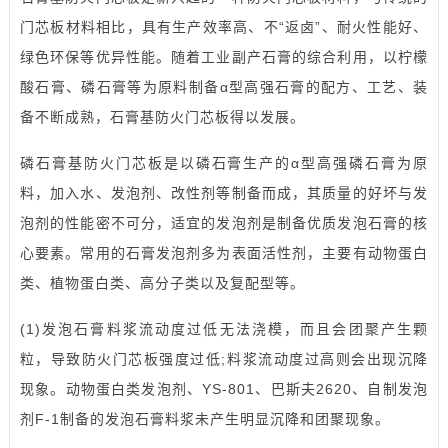
门芯板材料相比，具有生产效率高、不“返卤”、耐火性能好、
绿色环保等优异性能。随着工业副产石膏的综合利用，以柠檬
酸石膏、磷石膏等为原料制备α型高强石膏的配方、工艺、装
备不断成熟，石膏基防火门芯板得以发展。
磷石膏基防火门芯板是以磷石膏生产的α型高强磷石膏为原
料，加入水、发泡剂、改性剂等制备而成，其质量的好坏与发
泡剂的性能密不可分，适宜的发泡剂是制备优质发泡石膏的核
心要素。常用的石膏发泡剂多为表面活性剂，主要有动物蛋白
类、植物蛋白类、高分子类以及复配型等。
(1)发泡石膏料浆流动度过低无法浇模，而且会团聚产生颗
粒，导致防火门芯板强度过低;料浆流动度过高则会出现沉降
现象。动物蛋白类发泡剂、YS-801、巴斯夫2620、自制发泡
剂F-1制备的发泡石膏料浆未产生明显沉降和团聚现象。