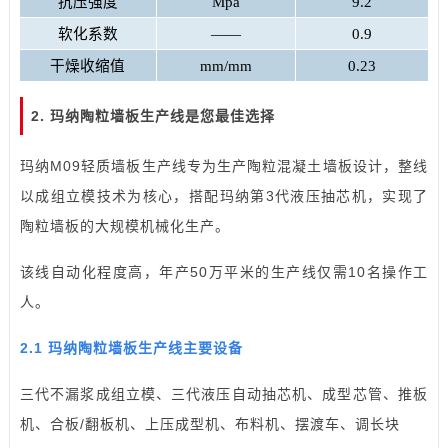
抗压强度
Mpa
9.2
软化系数
——
0.9
干燥收缩值
mm/mm
0.23
2. 玛纳
陶粒墙板生产线
是您最佳选择
玛纳M09轻质
墙板生产线
专为生产陶粒混凝土墙板设计，整线
以成组立模技术为核心，搭配玛纳第3代液压抽芯机，实现了
陶粒墙板的大规模机械化生产。
该线自动化程度高，年产50万平米的生产线仅需10名操作工
人。
2.1 玛纳陶粒墙板生产线主要设备
三代不漏浆成组立模、三代液压自动抽芯机、成型芯管、推板
机、合板/翻板机、上压成型机、布料机、摆渡车、调长块