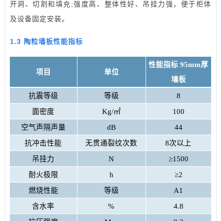
开洞、切割和填充;强度高、整体性好、吊挂力强，便于柜体
及设备固定安装。
1.3 陶粒墙板性能指标
性能指标 95mm厚
项目
单位
墙板
抗震等级
等级
8
面密度
Kg/㎡
100
空气声隔声量
dB
44
抗冲击性能
无贯通裂纹次数
8次以上
吊挂力
N
≥1500
耐火极限
h
≥2
燃烧性能
等级
A1
含水率
%
4.8