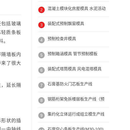
混凝土模块化房屋模具 水泥活动
2
板包括玻璃
装配式预制飘窗模具
3
芯轻质条板
预制检查井模具
4
料。
预制箱涵模具 管节预制模板
得隔墙板内
5
带来了很大
装配式塔筒模具 风电混塔模具
6
石膏基防火门芯板生产线
性，延长隔
7
钢筋桁架免拆楼层板生产线（预
8
集约化立体运行成组立模生产线
9
形形状的插
同一中轴线
石膏空心条板生产线(M30-100)