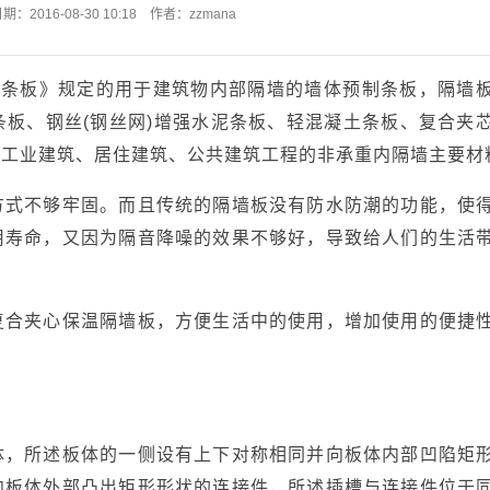
：2016-08-30 10:18 作者：zzmana
墙用轻质条板》规定的用于建筑物内部隔墙的墙体预制条板，隔墙
板、钢丝(钢丝网)增强水泥条板、轻混凝土条板、复合夹
般工业建筑、居住建筑、公共建筑工程的非承重内隔墙主要材
方式不够牢固。而且传统的隔墙板没有防水防潮的功能，使
用寿命，又因为隔音降噪的效果不够好，导致给人们的生活
复合夹心保温隔墙板，方便生活中的使用，增加使用的便捷
体，所述板体的一侧设有上下对称相同并向板体内部凹陷矩
向板体外部凸出矩形形状的连接件，所述插槽与连接件位于