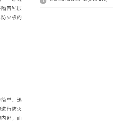
10
述隔音毡层
以防火板的
为简单、迅
的进行防火
的内部，而