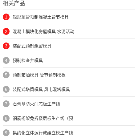
相关产品
1
矩形顶管预制混凝土管节模具
2
混凝土模块化房屋模具 水泥活动
3
装配式预制飘窗模具
4
预制检查井模具
5
预制箱涵模具 管节预制模板
6
装配式塔筒模具 风电混塔模具
7
石膏基防火门芯板生产线
8
钢筋桁架免拆楼层板生产线（预
9
集约化立体运行成组立模生产线