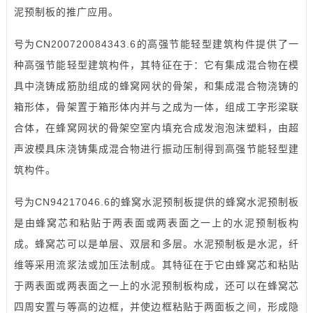
泥预制板的推广应用。
号为CN200720084343.6的高强节能轻型建筑构件提供了一
种高强节能轻型建筑构件，其特征在于：它有集成混合物在
模
具
中浇铸成筋肋组成的蜂窝网状的骨架，和集成混合物浇铸的
箱形体，骨架置于箱形体内并与之成为一体，组成工字形梁联
合体，在蜂窝网状的骨架空室内填充合成发泡泡沫塑料，由超
声波模具床浇铸集成混合物进行振动压制得到高强节能轻型建
筑构件。
号为CN94217046.6的蜂窝水泥预制板提供的蜂窝水泥预制板
是由蜂窝芯和粘贴于两表面或两表面之一上的水泥预制板构
成。蜂窝芯可以是单层、双层和多层。水泥预制板是水泥，纤
维等采用流浆法或加压法制成。其特征在于它由蜂窝芯和粘贴
于两表面或两表面之一上的水泥预制板构成，还可以在蜂窝芯
四周安置与等高的边框，并使边框粘贴于两面板之间，形成隐