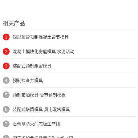
相关产品
1
矩形顶管预制混凝土管节模具
2
混凝土模块化房屋模具 水泥活动
3
装配式预制飘窗模具
4
预制检查井模具
5
预制箱涵模具 管节预制模板
6
装配式塔筒模具 风电混塔模具
7
石膏基防火门芯板生产线