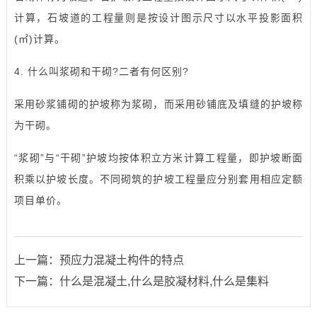
计算，石坡道的工程量则是按设计图示尺寸以水平投影面积
(㎡)计算。
4. 什么叫浆砌和干砌?二者有何区别?
采用砂浆铺砌的护坡称为浆砌，而采用砂铺底及填缝的护坡称
为干砌。
“浆砌”与“干砌”护坡均按体积立方米计算工程量，即护坡断面
积乘以护坡长度。不同砌筑的护坡工程量应分别套用相应定额
项目单价。
上一篇：
预应力混凝土构件的特点
下一篇：
什么是混凝土,什么是胶凝材料,什么是集料