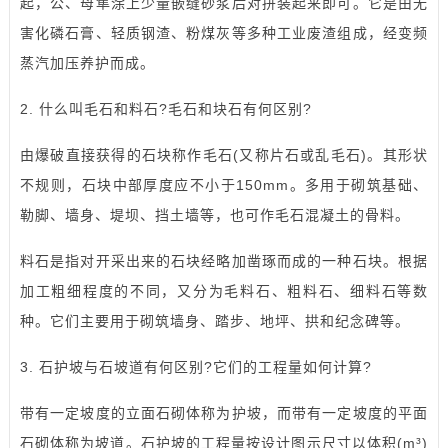
起，公、母隼涂上少量嵌缝砂浆后对拼装起来即可。它是由无
害化磷石膏、轻质钢渣、粉煤灰等多种工业废渣组成，经变频
蒸汽加压养护而成。
2. 什么叫毛石和料石?毛石和块石有何区别?
由爆破直接获得的石块称作毛石(又称片石或乱毛石)。其形状
不规则，石块中部厚度应不小于150mm。多用于砌筑基础、
勒脚、墙身、堤坝、挡土墙等，也可作毛石混凝土的骨料。
料石是指对开采出来的石块经略加凿琢而成的一种石块。根据
加工粗细程度的不同，又分为毛料石、粗料石、细料石等数
种。它们主要用于砌筑墙身、踏步、地坪、拱和纪念碑等。
3. 石护坡与石坡道有何区别?它们的工程量如何计算?
带有一定坡度的立面石砌体称为护坡，而带有一定坡度的平面
石砌体称为坡道。石护坡的工程量按设计图示尺寸以体积(m³)