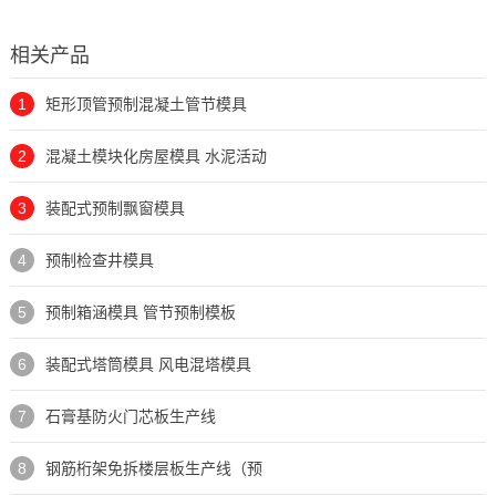
相关产品
1
矩形顶管预制混凝土管节模具
2
混凝土模块化房屋模具 水泥活动
3
装配式预制飘窗模具
4
预制检查井模具
5
预制箱涵模具 管节预制模板
6
装配式塔筒模具 风电混塔模具
7
石膏基防火门芯板生产线
8
钢筋桁架免拆楼层板生产线（预