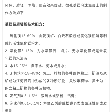
环保，质轻，隔热、隔音效果优越，微孔菱镁泡沫混凝土的制
作方法如下：
菱镁轻质墙板技术配方：
1. 氧化镁15-60%：由菱镁矿、白云石煅烧或氯化镁热解等制
成的活性氧化镁粉末;
2. 氯化镁5-15%：为水氯镁石、卤片、无水氯化镁或是含氯
化镁的水溶液;
3. 水15-25%：自来水、河水或井水;
4. 无机填料15-45%：为工厂排放的各种固体粉尘、矿渣及尾
矿或为江河湖海中形成的各种淤积物、风沙堆积物、黄土为主
的含粘土矿物的各种沉积物;
5. 发气剂0.5-1.5%：双氧水或铝粉、铝膏;
6. 泡沫剂0.01-0.1%：为聚乙烯醇或松香皂类表面活性剂或发
泡剂;