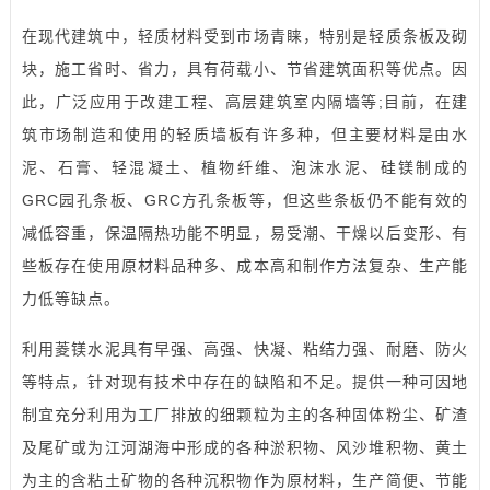
在现代建筑中，轻质材料受到市场青睐，特别是轻质条板及砌
块，施工省时、省力，具有荷载小、节省建筑面积等优点。因
此，广泛应用于改建工程、高层建筑室内隔墙等;目前，在建
筑市场制造和使用的轻质墙板有许多种，但主要材料是由水
泥、石膏、轻混凝土、植物纤维、泡沫水泥、硅镁制成的
GRC园孔条板、GRC方孔条板等，但这些条板仍不能有效的
减低容重，保温隔热功能不明显，易受潮、干燥以后变形、有
些板存在使用原材料品种多、成本高和制作方法复杂、生产能
力低等缺点。
利用菱镁水泥具有早强、高强、快凝、粘结力强、耐磨、防火
等特点，针对现有技术中存在的缺陷和不足。提供一种可因地
制宜充分利用为工厂排放的细颗粒为主的各种固体粉尘、矿渣
及尾矿或为江河湖海中形成的各种淤积物、风沙堆积物、黄土
为主的含粘土矿物的各种沉积物作为原材料，生产简便、节能