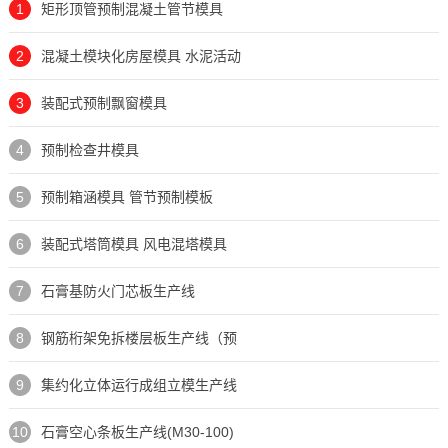
1
矩形顶管预制混凝土管节模具
2
混凝土模块化房屋模具 水泥活动
3
装配式预制飘窗模具
4
预制检查井模具
5
预制箱涵模具 管节预制模板
6
装配式塔筒模具 风电混塔模具
7
石膏基防火门芯板生产线
8
钢筋桁架免拆楼层板生产线（预
9
集约化立体运行成组立模生产线
10
石膏空心条板生产线(M30-100)