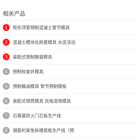
相关产品
1
矩形顶管预制混凝土管节模具
2
混凝土模块化房屋模具 水泥活动
3
装配式预制飘窗模具
4
预制检查井模具
5
预制箱涵模具 管节预制模板
6
装配式塔筒模具 风电混塔模具
7
石膏基防火门芯板生产线
8
钢筋桁架免拆楼层板生产线（预