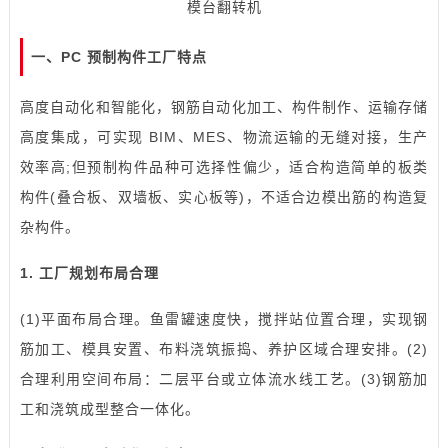
模台翻转机
一、PC 预制构件工厂特点
高度自动化和智能化，钢筋自动化加工、构件制作、运输存储
高度集成，可实现 BIM、MES、物流运输的无缝对接，生产
效率高;但预制构件品种可选择性偏少，适合构造简单的板类
构件(叠合板、双墙板、实心板等)，不适合边模出筋的构造复
杂构件。
1. 工厂规划布局合理
(1)平面布局合理。鱼雷罐速度快，搅拌站位置合理，实现钢
筋加工、
模具
安置、布料浇筑振捣、养护区域合理安排。(2)
合理利用空间布局：二层平台或立体流水线工艺。(3)钢筋加
工和浇筑成型整合一体化。