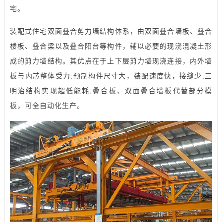
宅。
装配式住宅双面叠合剪力墙结构体系，由双面叠合墙板、叠合
楼板、叠合梁以及叠合阳台等构件，辅以必要的现浇混凝土形
成的剪力墙结构。其优点在于上下层剪力墙现浇连接，内外墙
板与内芯整体受力;预制构件尺寸大，装配速度快，接缝少;三
明治结构实现超低能耗;叠合板、双面叠合墙板代替部分模
板，可全自动化生产。