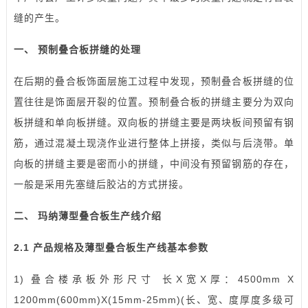
缝的产生。
一、 预制叠合板拼缝的处理
在后期的叠合板饰面层施工过程中发现，预制叠合板拼缝的位
置往往是饰面层开裂的位置。预制叠合板的拼缝主要分为双向
板拼缝和单向板拼缝。双向板的拼缝主要是两块板间预留有钢
筋，通过混凝土现浇作业进行整体上拼接，类似与后浇带。单
向板的拼缝主要是密而小的拼缝，中间没有预留钢筋的存在，
一般是采用先塞缝后胶沾的方式拼接。
二、 玛纳薄型叠合板生产线介绍
2.1 产品规格及薄型叠合板生产线基本参数
1) 叠合楼承板外形尺寸 长X宽X厚：4500mm X
1200mm(600mm)X(15mm-25mm)(长、宽、度厚度多级可