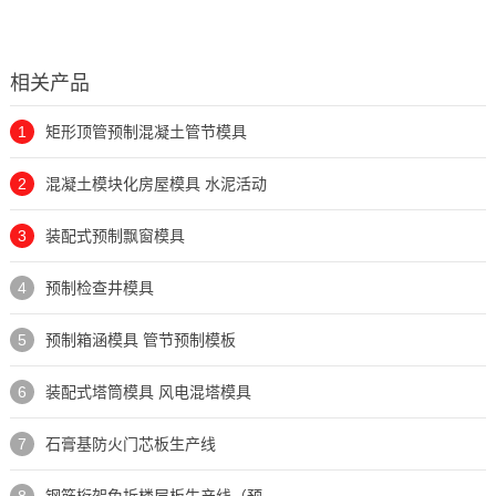
相关产品
1
矩形顶管预制混凝土管节模具
2
混凝土模块化房屋模具 水泥活动
3
装配式预制飘窗模具
4
预制检查井模具
5
预制箱涵模具 管节预制模板
6
装配式塔筒模具 风电混塔模具
7
石膏基防火门芯板生产线
8
钢筋桁架免拆楼层板生产线（预