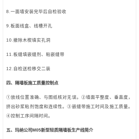
8.一面墙安装完毕后自检验收
9.板面线盒、线槽开孔
10.撤除木楔填实孔洞
11.板缝填嵌缝剂、粘嵌缝带
12.自检送检移交二装
四、隔墙板施工质量控制点
①放线位置准确、与图纸核对无误。②墙面平整度、垂直度，
挤出砂浆粘剂饱度和连续性。③嵌缝带施工时间及施工质量。
④控制工序间隔时间。
五、玛纳公司M05新型轻质
隔墙板生产线
简介