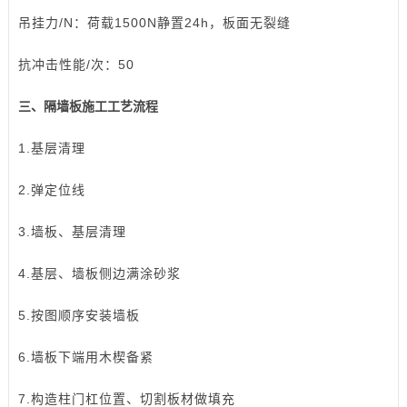
吊挂力/N：荷载1500N静置24h，板面无裂缝
抗冲击性能/次：50
三、隔墙板施工工艺流程
1.基层清理
2.弹定位线
3.墙板、基层清理
4.基层、墙板侧边满涂砂浆
5.按图顺序安装墙板
6.墙板下端用木楔备紧
7.构造柱门杠位置、切割板材做填充