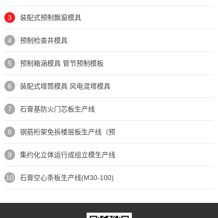
3
装配式预制飘窗模具
4
预制检查井模具
5
预制箱涵模具 管节预制模板
6
装配式塔筒模具 风电混塔模具
7
石膏基防火门芯板生产线
8
钢筋桁架免拆楼层板生产线（预
9
集约化立体运行成组立模生产线
10
石膏空心条板生产线(M30-100)